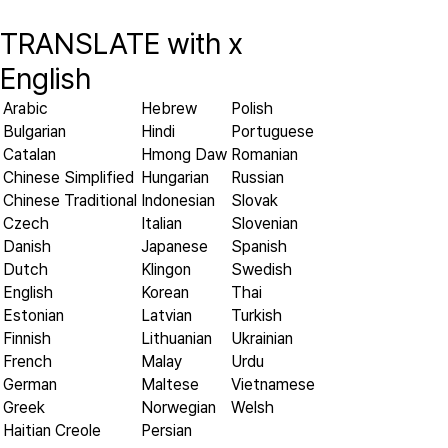
TRANSLATE with
x
English
Arabic
Hebrew
Polish
Bulgarian
Hindi
Portuguese
Catalan
Hmong Daw
Romanian
Chinese Simplified
Hungarian
Russian
Chinese Traditional
Indonesian
Slovak
Czech
Italian
Slovenian
Danish
Japanese
Spanish
Dutch
Klingon
Swedish
English
Korean
Thai
Estonian
Latvian
Turkish
Finnish
Lithuanian
Ukrainian
French
Malay
Urdu
German
Maltese
Vietnamese
Greek
Norwegian
Welsh
Haitian Creole
Persian