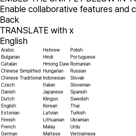
Enable collaborative features and
Back
TRANSLATE with
x
English
Arabic
Hebrew
Polish
Bulgarian
Hindi
Portuguese
Catalan
Hmong Daw
Romanian
Chinese Simplified
Hungarian
Russian
Chinese Traditional
Indonesian
Slovak
Czech
Italian
Slovenian
Danish
Japanese
Spanish
Dutch
Klingon
Swedish
English
Korean
Thai
Estonian
Latvian
Turkish
Finnish
Lithuanian
Ukrainian
French
Malay
Urdu
German
Maltese
Vietnamese