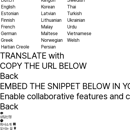
Dutch
Klingon
Swedish
English
Korean
Thai
Estonian
Latvian
Turkish
Finnish
Lithuanian
Ukrainian
French
Malay
Urdu
German
Maltese
Vietnamese
Greek
Norwegian
Welsh
Haitian Creole
Persian
TRANSLATE with
COPY THE URL BELOW
Back
EMBED THE SNIPPET BELOW IN Y
Enable collaborative features and
Back
상담신청
회사소개
오시는 길