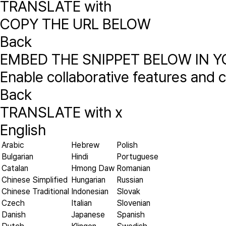
TRANSLATE with
COPY THE URL BELOW
Back
EMBED THE SNIPPET BELOW IN Y
Enable collaborative features and
Back
TRANSLATE with
x
English
Arabic
Hebrew
Polish
Bulgarian
Hindi
Portuguese
Catalan
Hmong Daw
Romanian
Chinese Simplified
Hungarian
Russian
Chinese Traditional
Indonesian
Slovak
Czech
Italian
Slovenian
Danish
Japanese
Spanish