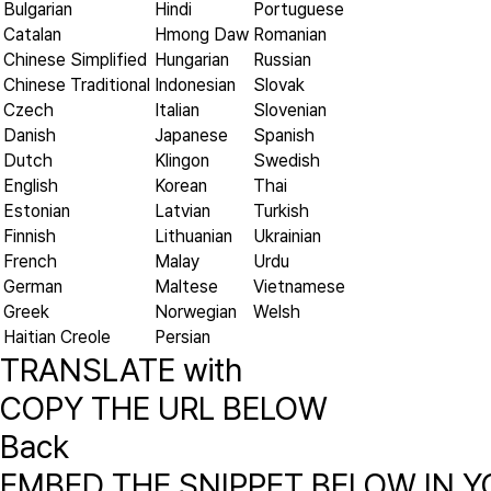
Bulgarian
Hindi
Portuguese
Catalan
Hmong Daw
Romanian
Chinese Simplified
Hungarian
Russian
Chinese Traditional
Indonesian
Slovak
Czech
Italian
Slovenian
Danish
Japanese
Spanish
Dutch
Klingon
Swedish
English
Korean
Thai
Estonian
Latvian
Turkish
Finnish
Lithuanian
Ukrainian
French
Malay
Urdu
German
Maltese
Vietnamese
Greek
Norwegian
Welsh
Haitian Creole
Persian
TRANSLATE with
COPY THE URL BELOW
Back
EMBED THE SNIPPET BELOW IN Y